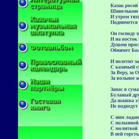
Казак росой
Шинелькою 
И утром тих
Поднимется 
Он господу 
И на восток
Душою прос
Обнимет Бо
И полетит з
С казачьей 
За Веру, за 
За вольное ж
Запас в сум
Буланый дру
Да шашка зл
Не подведут 
С ним ладан
С полынной 
С молитвой 
В ней горсть