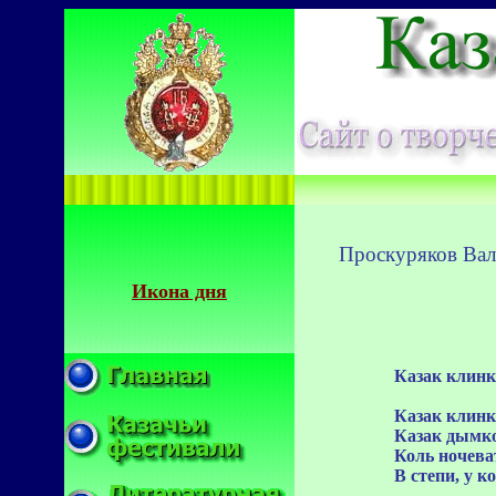
Проскуряков Вал
Икона дня
Казак клинк
Казак клинк
Казак дымко
Коль ночева
В степи, у к