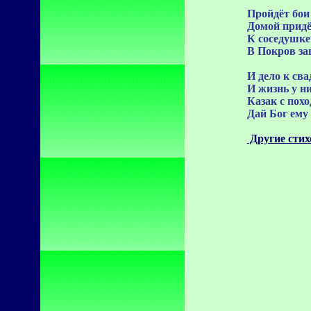
Пройдёт бои 
Домой придё
К соседушк
В Покров за
И дело к сва
И жизнь у н
Казак с похо
Дай Бог ему
Другие стих