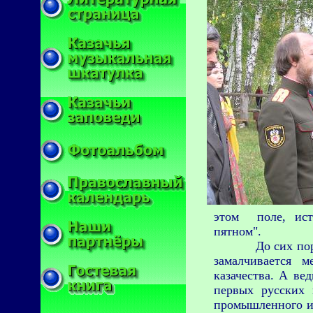
этом поле, исто
пятном".
До сих по
замалчивается м
казачества. А вед
первых русских 
промышленного и 