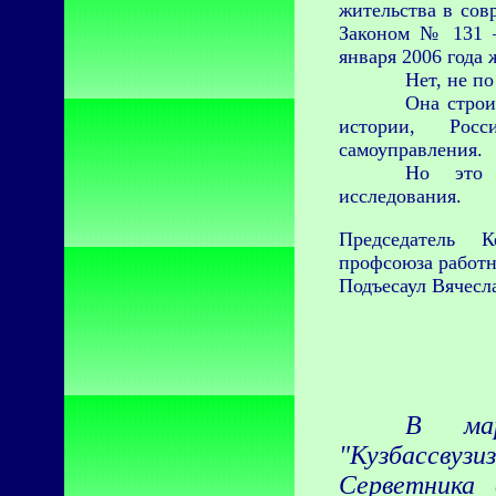
жительства в со
Законом № 131 –
января 2006 года 
Нет, не п
Она строи
истории, Рос
самоуправления.
Но это 
исследования.
Председатель К
профсоюза работн
Подъесаул Вячесл
В мар
"Кузбассвузи
Серветника 