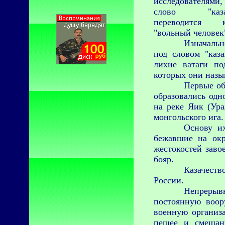
исследователями,
слово "каза
переводится к
"вольный человек
Изначальн
под словом "каз
лихие ватаги по
которых они назы
Первые об
образовались од
на реке Яик (Ура
монгольского ига.
Основу их
бежавшие на окр
жестокостей заво
бояр.
Казачеств
России.
Непреры
постоянную воор
военную организа
пешее и смеша