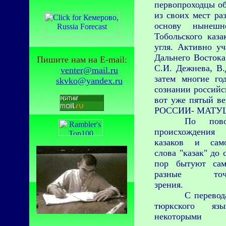
первопроходцы об
из своих мест ра
основу нынешн
Тобольского каз
угля. Активно у
Дальнего Востока
Пишите нам на
E-mail:
С.И. Дежнева, В.
venter@mail.ru
затем многие го
skvko@yandex.ru
сознании российс
вот уже пятый
РОССИИ- МАТУ
По пово
происхождения
казаков и сам
слова "казак" до 
пор бытуют са
разные точ
зрения.
С перевод
тюркского язы
некоторыми