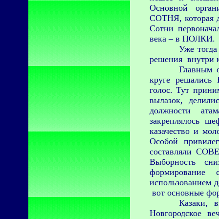
Основной орган
СОТНЯ, которая
Сотни первонач
века – в ПОЛКИ.
Уже тогда
решения внутри к
Главным 
круге
решались 
голос. Тут прини
вылазок, делили
должности атам
закреплялось ше
казачество и мол
Особой привилег
составляли СОВЕ
Выборность сни
формирование с
использованием д
вот основные фо
Казаки, 
Новгородское ве